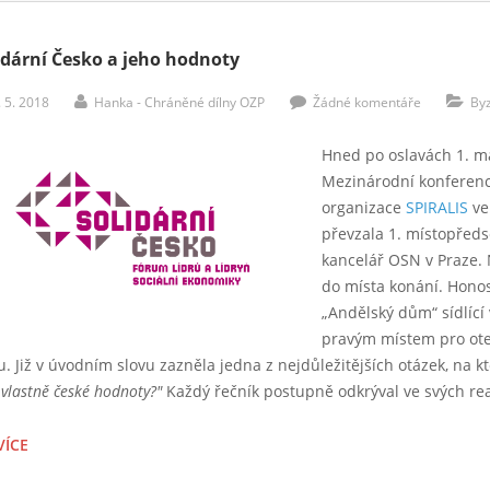
idární Česko a jeho hodnoty
. 5. 2018
Hanka - Chráněné dílny OZP
Žádné komentáře
By
Hned po oslavách 1. má
Mezinárodní konferenc
organizace
SPIRALIS
ve
převzala 1. místopřed
kancelář OSN v Praze. 
do místa konání. Hono
„Andělský dům“ sídlící 
pravým místem pro ote
u. Již v úvodním slovu zazněla jedna z nejdůležitějších otázek, na 
 vlastně české hodnoty?"
Každý řečník postupně odkrýval ve svých reak
VÍCE