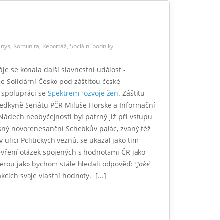
znys
,
Komunita
,
Reportáž
,
Sociální podniky
je se konala další slavnostní událost -
e Solidární Česko pod záštitou české
 spolupráci se
Spektrem rozvoje žen
. Záštitu
sedkyně Senátu PČR Miluše Horské a Informační
Nádech neobyčejnosti byl patrný již při vstupu
sný novorenesanční Schebkův palác, zvaný též
v ulici Politických vězňů, se ukázal jako tím
vření otázek spojených s hodnotami ČR jako
kterou jako bychom stále hledali odpověď:
"Jaké
cích svoje vlastní hodnoty. [...]