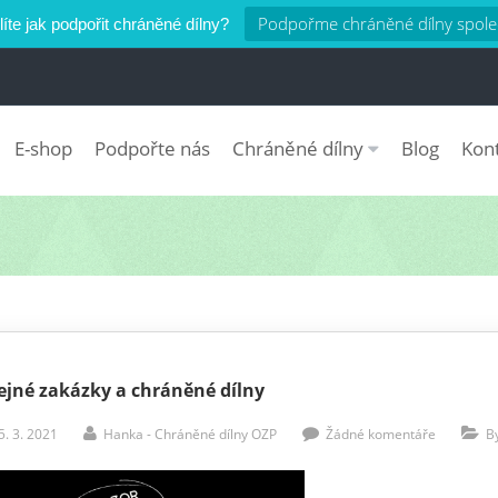
Podpořme chráněné dílny spole
íte jak podpořit chráněné dílny?
E-shop
Podpořte nás
Chráněné dílny
Blog
Kon
ejné zakázky a chráněné dílny
5. 3. 2021
Hanka - Chráněné dílny OZP
Žádné komentáře
B