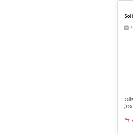
Sol
6
celk
jsou
ČTI 