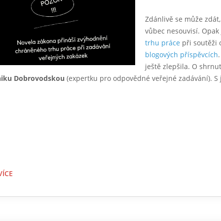
Zdánlivě se může zdát,
vůbec nesouvisí. Opak
trhu práce
při soutěži 
blogových příspěvcích
ještě zlepšila. O shrnu
iku Dobrovodskou
(expertku pro odpovědné veřejné zadávání). S 
VÍCE