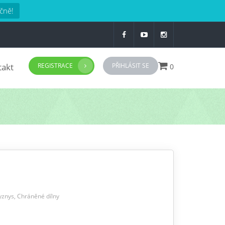
čně!
takt
REGISTRACE
PŘIHLÁSIT SE
0
yznys
,
Chráněné dílny