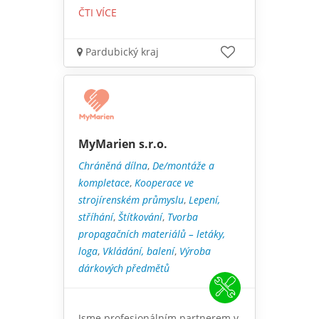
ČTI VÍCE
Pardubický kraj
MyMarien s.r.o.
Chráněná dílna
,
De/montáže a
kompletace
,
Kooperace ve
strojírenském průmyslu
,
Lepení,
stříhání
,
Štítkování
,
Tvorba
propagačních materiálů – letáky,
loga
,
Vkládání, balení
,
Výroba
dárkových předmětů
Jsme profesionálním partnerem v