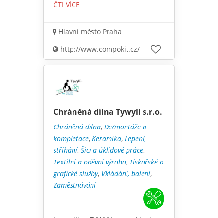
ČTI VÍCE
Hlavní město Praha
http://www.compokit.cz/
Chráněná dílna Tywyll s.r.o.
Chráněná dílna
,
De/montáže a
kompletace
,
Keramika
,
Lepení,
stříhání
,
Šicí a úklidové práce
,
Textilní a oděvní výroba
,
Tiskařské a
grafické služby
,
Vkládání, balení
,
Zaměstnávání