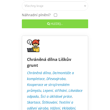
Všechny kraje
Náhradní plnění?
HLEDEJ...
Chráněná dílna Liškův
grunt
Chráněná dílna
,
De/montáže a
kompletace
,
Dřevovýroba
,
Kooperace ve strojírenském
průmyslu
,
Lepení, stříhání
,
Likvidace
odpadu
,
Šicí a úklidové práce
,
Skartace
,
Štítkování
,
Textilní a
oděvní výroba
,
Vážení
,
Vkládání,