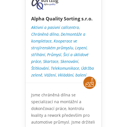
Alpha Quality Sorting s.r.o.
Aktivní a pasivní callcentra
,
Chráněná dílna
,
De/montáže a
kompletace
,
Kooperace ve
strojírenském průmyslu
,
Lepení,
stříhání
,
Průmysl
,
Šicí a úklidové
práce
,
Skartace
,
Skenování
,
Štítkování
,
Telekomunikace
,
Údržba
zeleně
,
Vážení
,
Vkládání, balení
Jsme chráněná dílna se
specializací na montážní a
dokončovací práce, kontrolu
kvality a rework především pro
automotive průmysl. Jsme držiteli