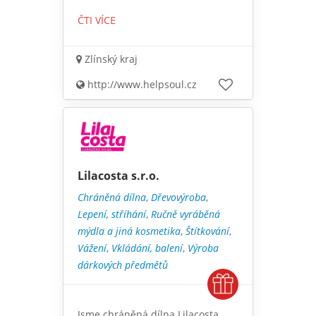
ČTI VÍCE
Zlínský kraj
http://www.helpsoul.cz
Lilacosta s.r.o.
Chráněná dílna
,
Dřevovýroba
,
Lepení, stříhání
,
Ručně vyráběná
mýdla a jiná kosmetika
,
Štítkování
,
Vážení
,
Vkládání, balení
,
Výroba
dárkových předmětů
Jsme chráněná dílna Lilacosta