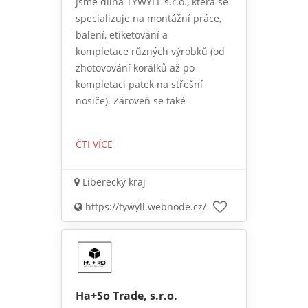
Jsme dílna TYWYLL s.r.o., která se
specializuje na montážní práce,
balení, etiketování a
kompletace různých výrobků (od
zhotovování korálků až po
kompletaci patek na střešní
nosiče). Zároveň se také
ČTI VÍCE
Liberecký kraj
https://tywyll.webnode.cz/
Ha+So Trade, s.r.o.