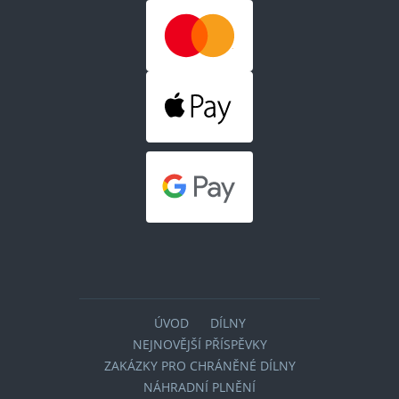
ÚVOD
DÍLNY
NEJNOVĚJŠÍ PŘÍSPĚVKY
ZAKÁZKY PRO CHRÁNĚNÉ DÍLNY
NÁHRADNÍ PLNĚNÍ